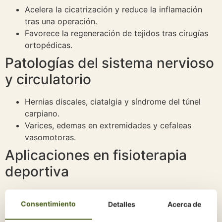
Acelera la cicatrización y reduce la inflamación
tras una operación.
Favorece la regeneración de tejidos tras cirugías
ortopédicas.
Patologías del sistema nervioso
y circulatorio
Hernias discales, ciatalgia y síndrome del túnel
carpiano.
Varices, edemas en extremidades y cefaleas
vasomotoras.
Aplicaciones en fisioterapia
deportiva
Tratamiento de lesiones comunes en deportistas.
Consentimiento
Detalles
Acerca de
Prevención y recuperación de sobrecargas
musculares.