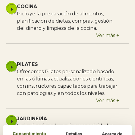
COCINA
Incluye la preparación de alimentos,
planificación de dietas, compras, gestión
del dinero y limpieza de la cocina.
Ver más +
PILATES
Ofrecemos Pilates personalizado basado
en las últimas actualizaciones científicas,
con instructores capacitados para trabajar
con patologías y en todos los niveles.
Ver más +
JARDINERÍA
La jardinería incluye diversas actividades
físicas, como usar herramientas y realizar
Consentimiento
Detalles
Acerca de