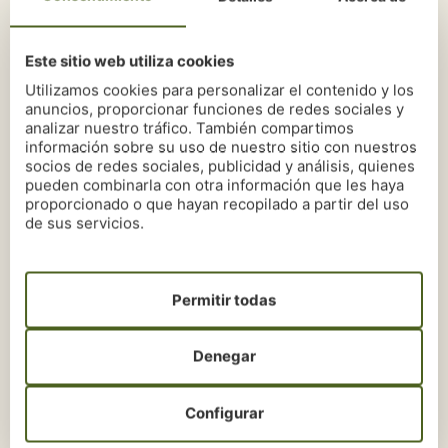
movimientos precisos, que favorecen el
funcionamiento del cuerpo y mejoran las
Este sitio web utiliza cookies
destrezas motoras.
Ver más +
Utilizamos cookies para personalizar el contenido y los
anuncios, proporcionar funciones de redes sociales y
analizar nuestro tráfico. También compartimos
información sobre su uso de nuestro sitio con nuestros
HABILIDADES MANUALES
socios de redes sociales, publicidad y análisis, quienes
El taller de actividades manuales mejora
pueden combinarla con otra información que les haya
la habilidad y precisión manual, fomenta
proporcionado o que hayan recopilado a partir del uso
la creatividad, desarrolla agilidad mental y
de sus servicios.
apoya las rutinas diarias.
Ver más +
Permitir todas
ARTE
Este taller reúne semanalmente a un
Denegar
grupo para compartir actividades
artísticas en pintura, escultura, literatura,
Configurar
cine, música y fotografía.