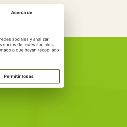
Acerca de
redes sociales y analizar
...
s socios de redes sociales,
tuito y te ofreceremos un
ionado o que hayan recopilado
calidad de vida.
Permitir todas