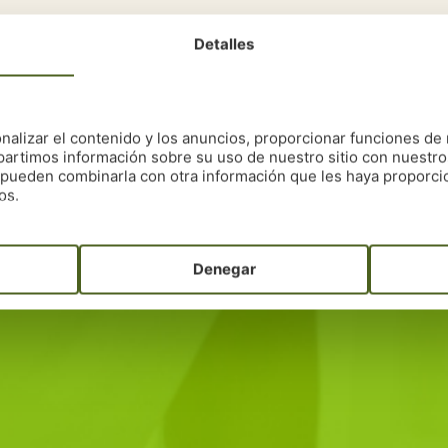
Detalles
nalizar el contenido y los anuncios, proporcionar funciones de 
 el primer paso de la recuperación
artimos información sobre su uso de nuestro sitio con nuestro
ertos pueden ayudarte. Solicita tu asesoramiento gra
es pueden combinarla con otra información que les haya proporc
plan personalizado para tu recuperación.
os.
 comienza hoy el camino hacia una mejor 
Contacta con nosotros
Denegar