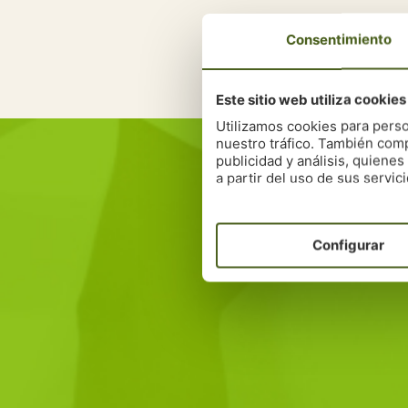
Consentimiento
Este sitio web utiliza cookies
Utilizamos cookies para perso
Da
nuestro tráfico. También comp
Conoce cómo nuestros exp
publicidad y análisis, quien
a partir del uso de sus servici
No esperes más,
Configurar