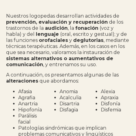
Nuestros logopedas desarrollan actividades de
prevención, evaluación y recuperación
de los
trastornos de la
audición
, la
fonación
(voz y
habla) y del
lenguaje
(oral, escrito y gestual); y de
las funciones
orofaciales
y
deglutorias
, mediante
técnicas terapéuticas. Además, en los casos en los
que sea necesario, valoramos la instauración de
sistemas alternativos o aumentativos de
comunicación
, y entrenamos su uso.
A continuación, os presentamos algunas de las
alteraciones
que abordamos:
Afasia
Anomia
Alexia
Agrafia
Acalculia
Apraxia
Anartria
Disartria
Disfonía
Hipofonía
Disfagia
Disfemia
Parálisis
facial
Patologías sindrómicas que implican
problemas comunicativos y lingüísticos