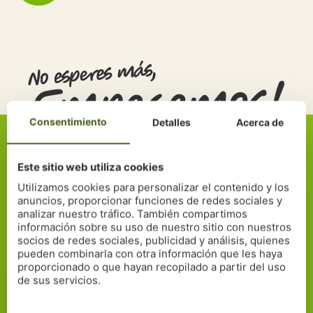
Consentimiento
Detalles
Acerca de
Da el primer paso de la
recuperación...
Conoce cómo nuestros expertos pueden
Este sitio web utiliza cookies
ayudarte. Solicita tu asesoramiento gratuito y te
ofreceremos un plan personalizado para tu
Utilizamos cookies para personalizar el contenido y los
recuperación.
anuncios, proporcionar funciones de redes sociales y
No esperes más, comienza hoy el
analizar nuestro tráfico. También compartimos
camino hacia una mejor calidad de
información sobre su uso de nuestro sitio con nuestros
vida.
socios de redes sociales, publicidad y análisis, quienes
pueden combinarla con otra información que les haya
proporcionado o que hayan recopilado a partir del uso
Contacta con nosotros
de sus servicios.